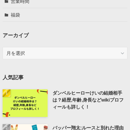
営業時間
福袋
アーカイブ
ア
ー
カ
イ
人気記事
ブ
ダンベルヒーローけいの結婚相手
は？経歴,年齢,身長などwikiプロフ
ィールも詳しく！
バッパー翔太:ルースと別れた理由