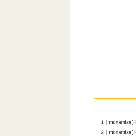
monamis
monamis