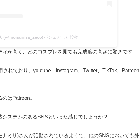
(@monamisa_zeco)がシェアした投稿
ティが高く、どのコスプレを見ても完成度の高さに驚きです。
り、youtube、instagram、Twitter、TikTok、Patreon、
はPatreon。
銭システムのあるSNSといった感じでしょうか？
sa(モナミサ)さんが活動されているようで、他のSNSにおいて