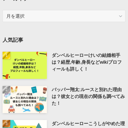
ア
ー
カ
イ
人気記事
ブ
ダンベルヒーローけいの結婚相手
は？経歴,年齢,身長などwikiプロフ
ィールも詳しく！
バッパー翔太:ルースと別れた理由
は？彼女との現在の関係も調べてみ
た！
ダンベルヒーローこうしがやめた理