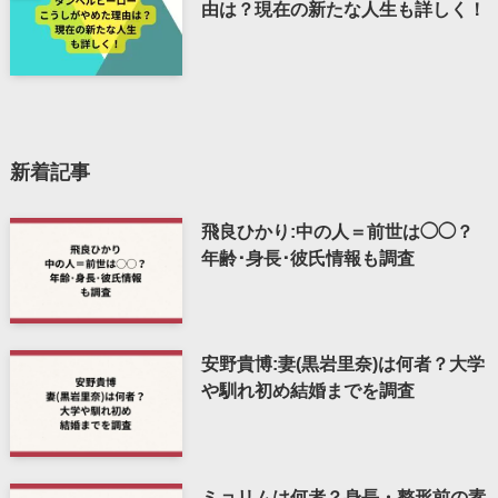
由は？現在の新たな人生も詳しく！
新着記事
飛良ひかり:中の人＝前世は◯◯？
年齢･身長･彼氏情報も調査
安野貴博:妻(黒岩里奈)は何者？大学
や馴れ初め結婚までを調査
ミョリムは何者？身長・整形前の素