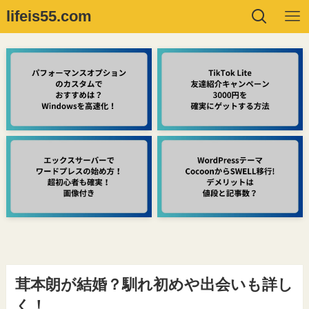
lifeis55.com
茸本朗が結婚？馴れ初めや出会いも詳し
く！