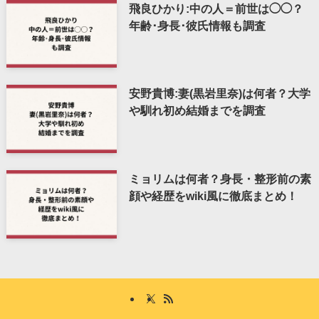
飛良ひかり:中の人＝前世は◯◯？
年齢･身長･彼氏情報も調査
安野貴博:妻(黒岩里奈)は何者？大学
や馴れ初め結婚までを調査
ミョリムは何者？身長・整形前の素
顔や経歴をwiki風に徹底まとめ！