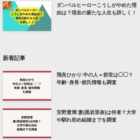
ダンベルヒーローこうしがやめた理
由は？現在の新たな人生も詳しく！
新着記事
飛良ひかり:中の人＝前世は◯◯？
年齢･身長･彼氏情報も調査
安野貴博:妻(黒岩里奈)は何者？大学
や馴れ初め結婚までを調査