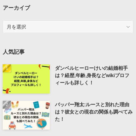
アーカイブ
ア
ー
カ
イ
人気記事
ブ
ダンベルヒーローけいの結婚相手
は？経歴,年齢,身長などwikiプロフ
ィールも詳しく！
バッパー翔太:ルースと別れた理由
は？彼女との現在の関係も調べてみ
た！